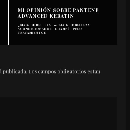
MI OPINIÓN SOBRE PANTENE
ADVANCED KERATIN
_
A
_BLOG DE BELLEZA
01 BLOG DE BELLEZA
C
ACONDICIONADOR
CHAMPÚ
PELO
E
TRATAMIENTOS
L
á publicada.
Los campos obligatorios están