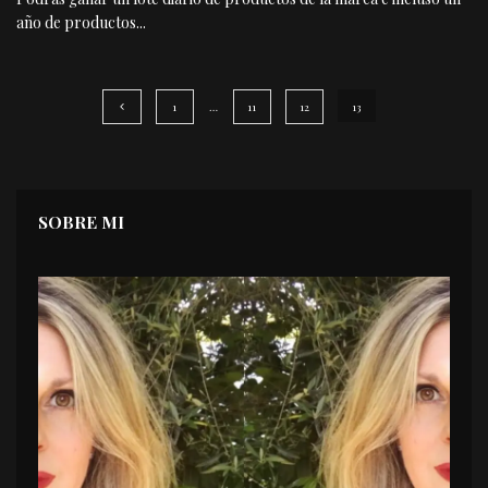
año de productos
...
1
…
11
12
13
SOBRE MI