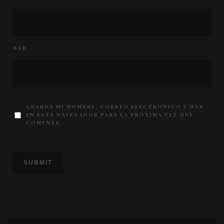
WEB
GUARDA MI NOMBRE, CORREO ELECTRÓNICO Y WEB
EN ESTE NAVEGADOR PARA LA PRÓXIMA VEZ QUE
COMENTE.