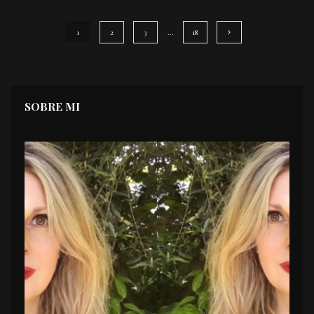
1
2
3
…
18
SOBRE MI