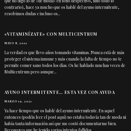
que no digo lo de «de moda» en tono despectivo, sino todo lo
contrario), hace ya mucho que os hablé del ayuno intermitente,
resolvimos dudas e incluso os
...
«VITAMINÍZATE» CON MULTICENTRUM
MAYO 8, 2021
La verdad es que llevo años tomando vitaminas. Nunca está de más
proteger el sistema inmune y más cuando la falta de tiempo no te
permite comer sano todos los días. Os he hablado muchas veces de
Multicentrum pero aunque
...
AYUNO INTERMITENTE… ESTA VEZ CON AYUDA
MARZO 19, 2021
Ya hace tiempo que os hablé del ayuno intermitente. En aquel
entonces (podéis leer el post aquí) no estaba todavía tan de moda ni
había tanta información así que me costó documentarme bien.
Reconozco que he tenido varios intentos fallidos
...