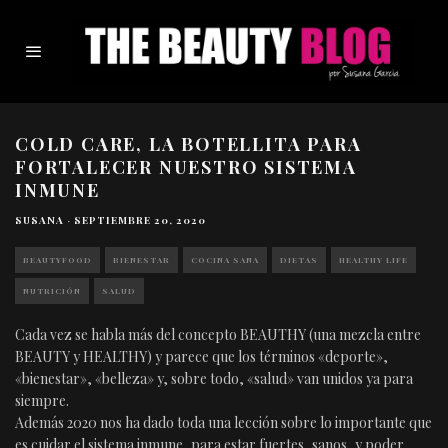
COLD CARE, LA BOTELLITA PARA
FORTALECER NUESTRO SISTEMA
INMUNE
SUSANA
·
SEPTIEMBRE 20, 2020
BEAUTYFOOD
BIENESTAR
COCINA SANA
DIETAS
HEALTHY LIFE
NUTRICIÓN
SALUD
Cada vez se habla más del concepto BEAUTHY (una mezcla entre
BEAUTY y HEALTHY) y parece que los términos «deporte»,
«bienestar», «belleza» y, sobre todo, «salud» van unidos ya para
siempre.
Además 2020 nos ha dado toda una lección sobre lo importante que
es cuidar el sistema inmune, para estar fuertes, sanos, y poder