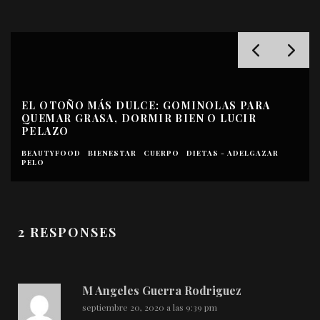
¡PAREN ROTATIVAS! LOS ADAPTÓGENOS
LLEGAN A ESPAÑA
BEAUTYFOOD
BIENESTAR
CAPRICHOS
COCINA SANA
NUTRICIÓN
2 RESPONSES
M Angeles Guerra Rodriguez
septiembre 20, 2020 a las 9:39 pm