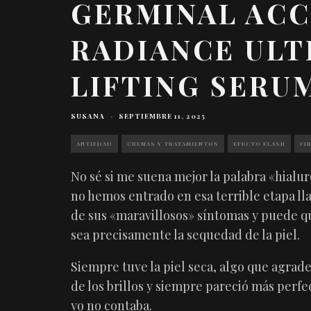
GERMINAL ACC
RADIANCE ULT
LIFTING SERU
SUSANA
·
SEPTIEMBRE 11, 2025
ANTIEDAD
CREMAS Y TRATAMIENTOS
EFECTO FLASH
FI
No sé si me suena mejor la palabra «hialur
no hemos entrado en esa terrible etapa l
de sus «maravillosos» síntomas y puede q
sea precisamente la sequedad de la piel.
Siempre tuve la piel seca, algo que agrade
de los brillos y siempre pareció más perf
yo no contaba.