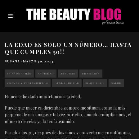
LA EDAD ES SOLO UN NÚMERO… HASTA
QUE CUMPLES 50!!
SUSANA
·
MARZO 30, 2024
50 AÑOS O MÁS
ANTIEDAD
ARRUGAS
BB CREAMS
CREMAS Y TRATAMIENTOS
DESMAQUILLAR
MAQUILLAJE
SALUD
Nunca le he dado importancia a la edad.
Puede que nacer en diciembre siempre me situara como la más
pequeña de mis amigas y tal vez por ello, cuando cumplía años, el
número de velas ya lo tenía asumido.
Pasados los 30, después de dos niños y convertirme en autónoma,