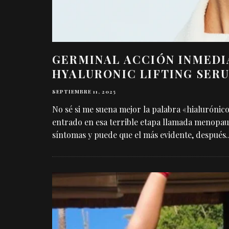
GERMINAL ACCIÓN INMEDI
HYALURONIC LIFTING SER
SEPTIEMBRE 11, 2025
No sé si me suena mejor la palabra «hialurónico
entrado en esa terrible etapa llamada menopaus
síntomas y puede que el más evidente, después
.