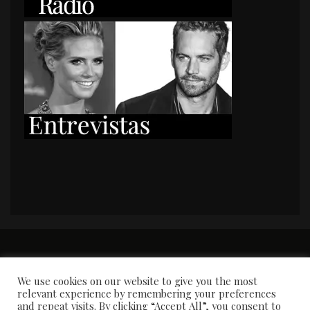
PORTADA
Premios y apariciones en prensa
Contacto
Susana García
Entrevistas
We use cookies on our website to give you the most
relevant experience by remembering your preferences
and repeat visits. By clicking “Accept All”, you consent to