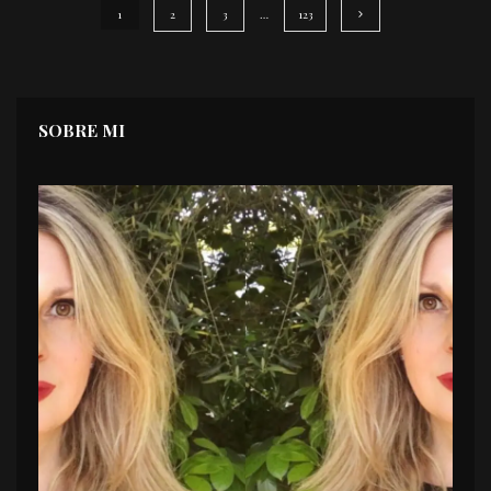
1
2
3
…
123
SOBRE MI