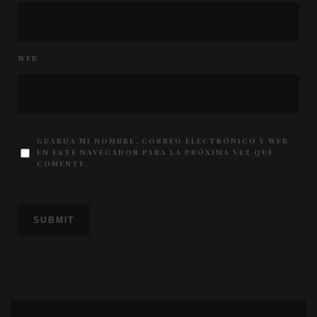
WEB
GUARDA MI NOMBRE, CORREO ELECTRÓNICO Y WEB
EN ESTE NAVEGADOR PARA LA PRÓXIMA VEZ QUE
COMENTE.