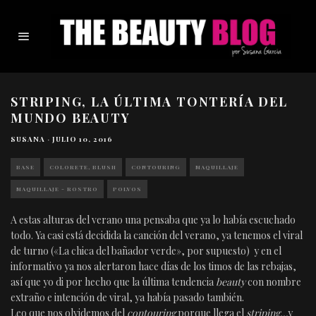
STRIPING, LA ÚLTIMA TONTERÍA DEL
MUNDO BEAUTY
SUSANA
·
JULIO 10, 2016
BASE
COLORETE, BLUSH
CONTOURING
MAQUILLAJE
MAQUILLAJE - ROSTRO
POLVOS
A estas alturas del verano una pensaba que ya lo había escuchado
todo. Ya casi está decidida la canción del verano, ya tenemos el viral
de turno («La chica del bañador verde», por supuesto) y en el
informativo ya nos alertaron hace días de los timos de las rebajas,
así que yo di por hecho que la última tendencia
beauty
con nombre
extraño e intención de viral, ya había pasado también.
Leo que nos olvidemos del
contouring
porque llega el
striping…
y