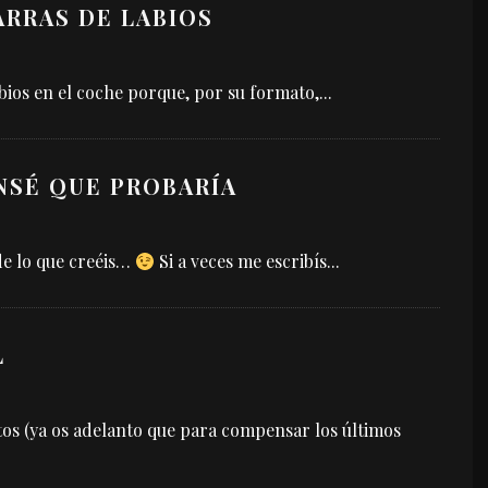
ARRAS DE LABIOS
abios en el coche porque, por su formato,
...
NSÉ QUE PROBARÍA
de lo que creéis…
Si a veces me escribís
...
L
os (ya os adelanto que para compensar los últimos