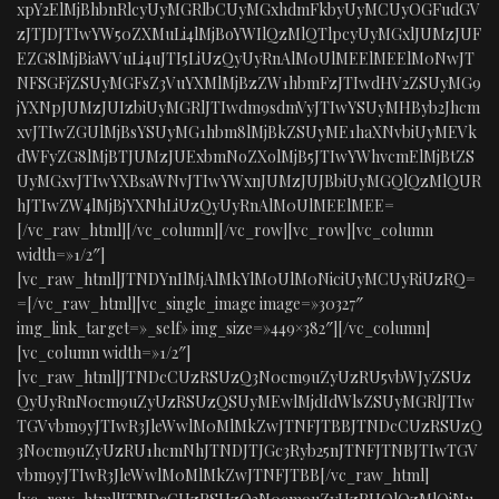
xpY2ElMjBhbnRlcyUyMGRlbCUyMGxhdmFkbyUyMCUyOGFudGV
zJTJDJTIwYW50ZXMuLi4lMjBoYWIlQzMlQTlpcyUyMGxlJUMzJUF
EZG8lMjBiaWVuLi4uJTI5LiUzQyUyRnAlM0UlMEElMEElM0NwJT
NFSGFjZSUyMGFsZ3VuYXMlMjBzZW1hbmFzJTIwdHV2ZSUyMG9
jYXNpJUMzJUIzbiUyMGRlJTIwdm9sdmVyJTIwYSUyMHByb2Jhcm
xvJTIwZGUlMjBsYSUyMG1hbm8lMjBkZSUyME1haXNvbiUyMEVk
dWFyZG8lMjBTJUMzJUExbmNoZXolMjB5JTIwYWhvcmElMjBtZS
UyMGxvJTIwYXBsaWNvJTIwYWxnJUMzJUJBbiUyMGQlQzMlQUR
hJTIwZW4lMjBjYXNhLiUzQyUyRnAlM0UlMEElMEE=
[/vc_raw_html][/vc_column][/vc_row][vc_row][vc_column
width=»1/2″]
[vc_raw_html]JTNDYnIlMjAlMkYlM0UlM0NiciUyMCUyRiUzRQ=
=[/vc_raw_html][vc_single_image image=»30327″
img_link_target=»_self» img_size=»449×382″][/vc_column]
[vc_column width=»1/2″]
[vc_raw_html]JTNDcCUzRSUzQ3N0cm9uZyUzRU5vbWJyZSUz
QyUyRnN0cm9uZyUzRSUzQSUyMEwlMjdIdWlsZSUyMGRlJTIw
TGVvbm9yJTIwR3JleWwlM0MlMkZwJTNFJTBBJTNDcCUzRSUzQ
3N0cm9uZyUzRU1hcmNhJTNDJTJGc3Ryb25nJTNFJTNBJTIwTGV
vbm9yJTIwR3JleWwlM0MlMkZwJTNFJTBB[/vc_raw_html]