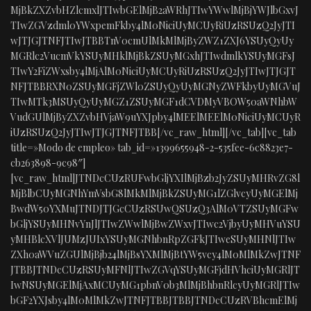
MjBkZXZvbHZlcmxlJTIwbGElMjB2aWRhJTIwYWwlMjBjYWJlbGxvJ
TIwZGVzdml0YWxpemFkby4lM0NiciUyMCUyRiUzRSUzQ2JyJTI
wJTJGJTNFJTIwJTBBTnV0cmUlMkMlMjByZWZ1ZXJ6YSUyQyUy
MGRlc2VucmVkYSUyMHklMjBkZSUyMGxhJTIwdmlkYSUyMGFsJ
TIwY2FiZWxsby4lMjAlM0NiciUyMCUyRiUzRSUzQ2JyJTIwJTJGJT
NFJTBBRXN0ZSUyMGFjZWl0ZSUyQyUyMGNyZWFkbyUyMGVuJ
TIwMTk3MSUyQyUyMGZ1ZSUyMGF1dCVDMyVBOW50aWNhbW
VudGUlMjByZXZvbHVjaW9uYXJpby4lMEElMEElM0NiciUyMCUyR
iUzRSUzQ2JyJTIwJTJGJTNFJTBB[/vc_raw_html][/vc_tab][vc_tab
title=»Modo de empleo» tab_id=»1399655948-2-535fee-6c8823e7-
cb263898-9c98″]
[vc_raw_html]JTNDcCUzRUFwbGljYXIlMjBzb2JyZSUyMHRvZG8l
MjBlbCUyMGNhYmVsbG8lMkMlMjBkZSUyMG1lZGlvcyUyMGElMj
BwdW50YXMuJTNDJTJGcCUzRSUwQSUzQ3AlM0VTZSUyMGFw
bGljYSUyMHNvYnJlJTIwZWwlMjBwZWxvJTIwc2VjbyUyMHVuYSU
yMHBlcXVlJUMzJUIxYSUyMGNhbnRpZGFkJTIweSUyMHNlJTIw
ZXh0aWVuZGUlMjBjb24lMjBsYXMlMjBtYW5vcy4lM0MlMkZwJTNF
JTBBJTNDcCUzRSUyMFNlJTIwZGVqYSUyMGFjdHVhciUyMGRlJT
IwNSUyMGElMjAxMCUyMG1pbnV0b3MlMjBhbnRlcyUyMGRlJTIw
bGF2YXJsby4lM0MlMkZwJTNFJTBBJTBBJTNDcCUzRVBhcmElMj