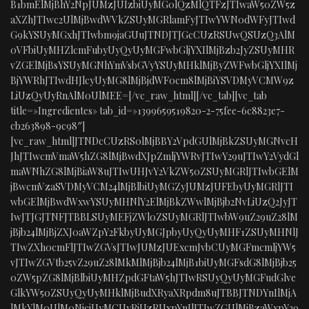
B1bmElMjBhY2NpJUMzJUIzbiUyMG0lQzMlQTFzJTIwaW50ZW5z
aXZhJTIwc2UlMjBwdWVkZSUyMGRlamFyJTIwYWN0dWFyJTIwd
G9kYSUyMGxhJTIwbm9jaGUuJTNDJTJGcCUzRSUwQSUzQ3AlM
0VFbiUyMHZlcmFubyUyQyUyMGFwbGljYXIlMjBzb2JyZSUyMHR
vZGElMjBsYSUyMGNhYmVsbGVyYSUyMHklMjByZWFwbGljYXIlMj
BjYWRhJTIwdHJlcyUyMG8lMjBjdWF0cm8lMjBiYSVDMyVCMW9z
LiUzQyUyRnAlM0UlMEE=[/vc_raw_html][/vc_tab][vc_tab
title=»Ingredientes» tab_id=»1399659519820-2-75fee-6c8823e7-
cb263898-9c98″]
[vc_raw_html]JTNDcCUzRS0lMjBBY2VpdGUlMjBkZSUyMGNvcH
JhJTIwcmVmaW5hZG8lMjBwdXJpZmljYWRvJTIwY29uJTIwY2VydGl
maWNhZG8lMjBiaW8uJTIwUHJvY2VkZW50ZSUyMGRlJTIwbGElM
jBwcmVzaSVDMyVCM24lMjBlbiUyMGZyJUMzJUFEbyUyMGRlJTI
wbGElMjBwdWxwYSUyMHNlY2ElMjBkZWwlMjBjb2NvLiUzQ2JyJT
IwJTJGJTNFJTBBLSUyMEFjZWl0ZSUyMGRlJTIwbW9uZ29uZ28lM
jBjb24lMjBjZXJ0aWZpY2FkbyUyMGJpbyUyQyUyMHF1ZSUyMHNlJ
TIwZXh0cmFlJTIwZGVsJTIwJUMzJUExcmJvbCUyMGFmcmljYW5
vJTIwZGVtb25vZ29uZ28lMkMlMjBjb24lMjB1biUyMGFsdG8lMjBjb25
0ZW5pZG8lMjBlbiUyMHZpdGFtaW5hJTIwRSUyQyUyMGFudGlve
GlkYW50ZSUyQyUyMHklMjBudXRyaXRpdm8uJTBBJTNDYnIlMjA
lMkYlM0UlM0NiciUyMCUyRiUzRUxpYnJlJTIwZGUlMjBzaWxpY29