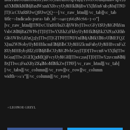
uYXMlMkMlMjBzdWxmYXRvcyUyMHklMjBwYXJhYmVub3MuJTND
JTJGcCUzRSUwQSUwQQ==[/vc_raw_html][/vc_tab][vc_tab
title=»Indicado para» tab_id=»1403366286766-3-0″]
[vc_raw_html]JTNDcCUzRUluZGljYWRvJTIwcGFyYSUyMGNhYm
VsbG8lMjBzZWNvJTJDJTIwYXBhZ2FkbyUyMHklMjBkZXN2aXRhb
Gl6YWRvLiUzQ2JyJTIwJTJGJTNFJTNDYnIlMjAlMkYlM0UlMEFQZ
XJmZWN0byUyMHBhcmElMjBlbCUyMHZlcmFubyUyMHBvcnF1Z
SUyMHByb3RlZ2UlMjBlbCUyMGNvbG9yJTJDJTIwcmVwYXJhJTIw
bG9zJTIwZGElQzMlQjFvcyUyMGRlJTIwc29sJTJDJTIwY2xvcm8lMj
B5JTIwc2FsaXRyZS4lM0MlMkZwJTNF[/vc_raw_html][/vc_tab]
[/vc_tabs][/vc_column][/vc_row][vc_row][vc_column
width=»1/1″][/vc_column][/vc_row]
LEONOR GREYL