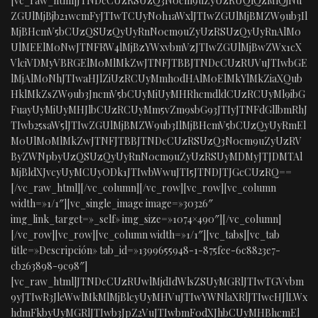
[vc_raw_html]JTNDcCUzRSUzQ3N0cm9uZyUzRUQlQzMlQjNu
ZGUlMjBjb21wcmFyJTIwTCUyN0h1aWxlJTIwZGUlMjBMZW9ub3Il
MjBHcmV5bCUzQSUzQyUyRnN0cm9uZyUzRSUzQyUyRnAlM0
UlMEElM0NwJTNFRW4lMjBzYWxvbmVzJTIwZGUlMjBwZWx1cX
VlciVDMyVBRGElM0MlMkZwJTNFJTBBJTNDcCUzRUVuJTIwbGE
lMjAlM0NhJTIwaHJlZiUzRCUyMmh0dHAlM0ElMkYlMkZiaXQub
HklMkZsZW9ub3JncmV5bCUyMiUyMHRhcmdldCUzRCUyMl9ibG
FuayUyMiUyMHJlbCUzRCUyMm5vZm9sbG93JTIyJTNFdGllbmRhJ
TIwb25saW5lJTIwZGUlMjBMZW9ub3IlMjBHcmV5bCUzQyUyRmEl
M0UlM0MlMkZwJTNFJTBBJTNDcCUzRSUzQ3N0cm9uZyUzRV
ByZWNpbyUzQSUzQyUyRnN0cm9uZyUzRSUyMDMyJTJDMTAl
MjBldXJvcyUyMCUyODk1JTIwbWwuJTI5JTNDJTJGcCUzRQ==
[/vc_raw_html][/vc_column][/vc_row][vc_row][vc_column
width=»1/1″][vc_single_image image=»30326″
img_link_target=»_self» img_size=»1074×490″][/vc_column]
[/vc_row][vc_row][vc_column width=»1/1″][vc_tabs][vc_tab
title=»Descripción» tab_id=»1399655948-1-875fee-6c8823e7-
cb263898-9c98″]
[vc_raw_html]JTNDcCUzRUwlMjdIdWlsZSUyMGRlJTIwTGVvbm
9yJTIwR3JleWwlMkMlMjBlcyUyMHVuJTIwYWNlaXRlJTIwcHJlLWx
hdmFkbyUyMGRlJTIwb3JpZ2VuJTIwbmF0dXJhbCUyMHBhcmEl