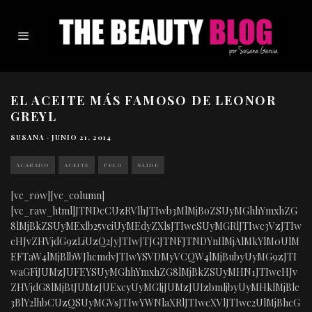
EL ACEITE MÁS FAMOSO DE LEONOR
GREYL
SUSANA
·
JUNIO 21, 2014
ACABADO
ACEITE
PELO
SLIDE
[vc_row][vc_column]
[vc_raw_html]JTNDcCUzRVlhJTIwb3MlMjBoZSUyMGhhYmxhZG
8lMjBkZSUyMExlb25vciUyMEdyZXlsJTIweSUyMGRlJTIwc3VzJTIw
cHJvZHVjdG9zLiUzQ2JyJTIwJTJGJTNFJTNDYnIlMjAlMkYlM0UlM
EFTaW4lMjBlbWJhcmdvJTIwYSVDMyVCQW4lMjBubyUyMG9zJTI
waGFiJUMzJUFEYSUyMGhhYmxhZG8lMjBkZSUyMHN1JTIwcHJv
ZHVjdG8lMjBtJUMzJUExcyUyMGljJUMzJUIzbmljbyUyMHklMjBlc
3BlY2lhbCUzQSUyMGVsJTIwYWNlaXRlJTIwcXVlJTIwc2UlMjBhcG