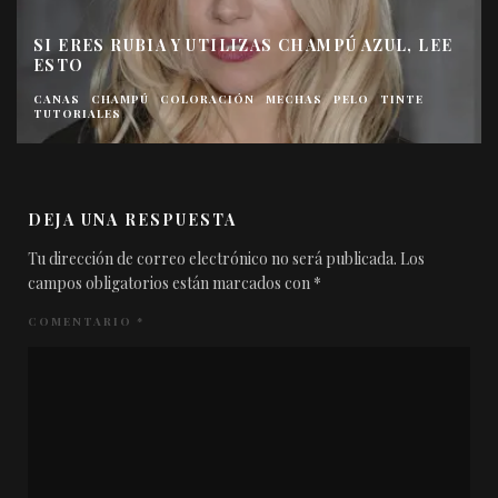
SI ERES RUBIA Y UTILIZAS CHAMPÚ AZUL, LEE
ESTO
CANAS
CHAMPÚ
COLORACIÓN
MECHAS
PELO
TINTE
TUTORIALES
DEJA UNA RESPUESTA
Tu dirección de correo electrónico no será publicada.
Los
campos obligatorios están marcados con
*
COMENTARIO
*