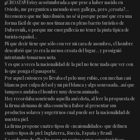
¡¡CROATA!! Estoy acostumbrada a que pese a haber nacido en
Oviedo, me pregunten a menudo si soy gallega, pero ¿croata?…
Reconozco que me hizo ilusión. no sé si porque pensé que era una
forma fácil de que no nos timaran en pleno barrio turístico de
Dubrovnik, o porque me enorgullecía no tener la pinta típica de
turista español…
Ni que decir tiene que sólo con ver mi cara de asombro, el hombre
descubrió que yo era la menos croata del lugar… y prosiguió
intentando tomarnos nota.
Y es que a veces la nacionalidad de la piel no tiene nada que ver con
lo que ponga el pasaporte.
Por aquel entonces yo llevaba el pelo muy rubio, con mechas casi
blancas por culpa del sol y mi piel blanca y algo sonrosada…así que
tampoco andaba el hombre muy desencaminado.
Hoy recordaba sonriendo aquella anécdota, al leer la propuesta de
la firma alemana de alta cosmética Babor al presentar sus
productos solares y sugerirnos cual puede ser la nacionalidad de
nuestra piel.
La firma propone cuatro tipos de «ncaionalidades» que definen
cuatro tipos de piel: Inglaterra, Suecia, España y Brasil.
Y a cada una de ellas les pone un rostro y unas características: