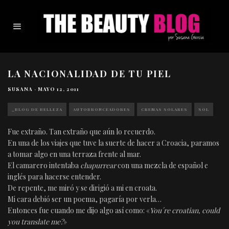
LA NACIONALIDAD DE TU PIEL
SUSANA
·
MAYO 12, 2011
_BLOG DE BELLEZA
AUTOBRONCEADORES
CREMAS SOLARES
SOL
Fue extraño. Tan extraño que aún lo recuerdo.
En una de los viajes que tuve la suerte de hacer a Croacia, paramos
a tomar algo en una terraza frente al mar.
El camarero intentaba
chapurrear
con una mezcla de español e
inglés para hacerse entender.
De repente, me miró y se dirigió a mi en croata.
Mi cara debió ser un poema, pagaría por verla…
Entonces fue cuando me dijo algo así como: «
You´re croatian, could
you translate me?
»