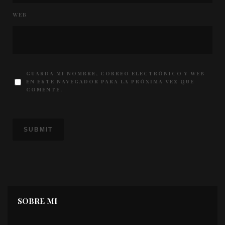
WEB
GUARDA MI NOMBRE, CORREO ELECTRÓNICO Y WEB
EN ESTE NAVEGADOR PARA LA PRÓXIMA VEZ QUE
COMENTE.
SOBRE MI