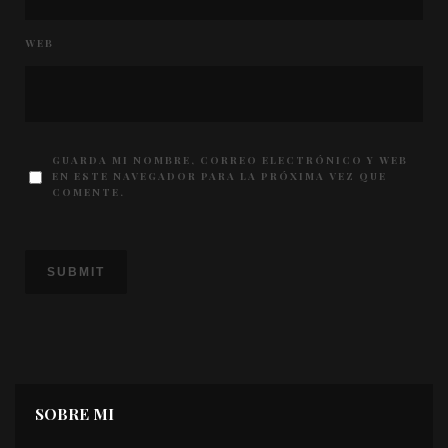
WEB
GUARDA MI NOMBRE, CORREO ELECTRÓNICO Y WEB
EN ESTE NAVEGADOR PARA LA PRÓXIMA VEZ QUE
COMENTE.
SOBRE MI