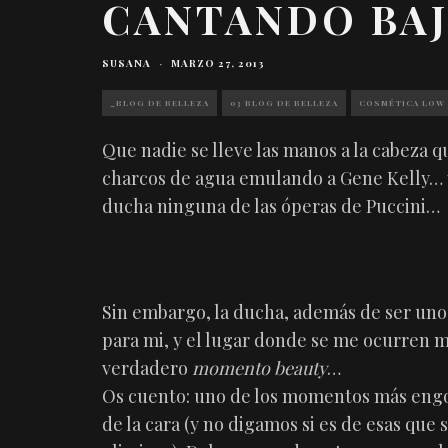
CANTANDO BA
SUSANA
·
MARZO 27, 2013
_BLOG DE BELLEZA
03 BLOG DE BELLEZA
COSMÉTICA LOW
Que nadie se lleve las manos a la cabeza 
charcos de agua emulando a Gene Kelly… y
ducha ninguna de las óperas de Puccini…
Sin embargo, la ducha, además de ser un
para mi, y el lugar donde se me ocurren 
verdadero
momento beauty
…
Os cuento: uno de los momentos más engorr
de la cara (y no digamos si es de esas qu