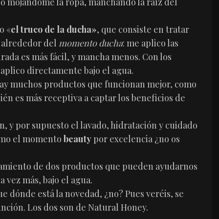
abo mojándome la ropa, manchando la raíz del
o «
el truco de la ducha»
, que consiste en tratar
a alrededor del
momento ducha
: me aplico las
irada es más fácil, y mancha menos. Con los
s aplico directamente bajo el agua.
 hay muchos productos que funcionan mejor, como
mbién es más receptiva a captar los beneficios de
, y por supuesto el lavado, hidratación y cuidado
como el momento
beauty
por excelencia ¿no os
zamiento de dos productos que pueden ayudarnos
a vez más, bajo el agua.
ue dónde está la novedad, ¿no? Pues veréis, se
unción. Los dos son de Natural Honey.