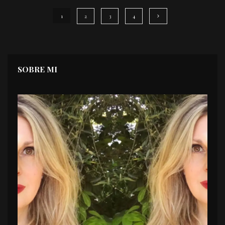
1
2
3
4
SOBRE MI