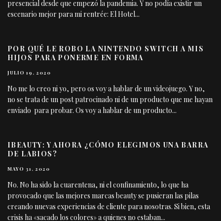
presencial desde que empezó la pandemia. Y no podía existir un
escenario mejor para mi rentrée: El Hotel
...
POR QUÉ LE ROBO LA NINTENDO SWITCH A MIS
HIJOS PARA PONERME EN FORMA
JULIO 19, 2020
No me lo creo ni yo, pero os voy a hablar de un videojuego. Y no,
no se trata de un post patrocinado ni de un producto que me hayan
enviado para probar. Os voy a hablar de un producto
...
IBEAUTY: Y AHORA ¿CÓMO ELEGIMOS UNA BARRA
DE LABIOS?
MAYO 31, 2020
No. No ha sido la cuarentena, ni el confinamiento, lo que ha
provocado que las mejores marcas beauty se pusieran las pilas
creando nuevas experiencias de cliente para nosotras. Si bien, esta
crisis ha «sacado los colores» a quienes no estaban
...