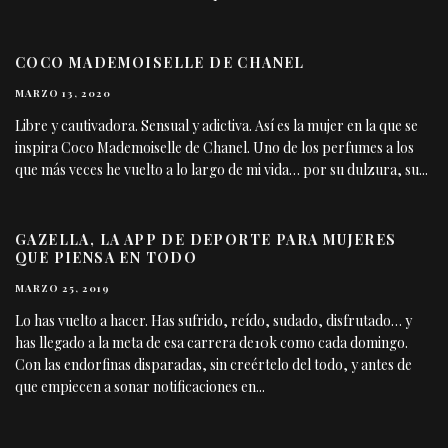
COCO MADEMOISELLE DE CHANEL
MARZO 13, 2020
Libre y cautivadora. Sensual y adictiva. Así es la mujer en la que se
inspira Coco Mademoiselle de Chanel. Uno de los perfumes a los
que más veces he vuelto a lo largo de mi vida… por su dulzura, su
...
GAZELLA, LA APP DE DEPORTE PARA MUJERES
QUE PIENSA EN TODO
MARZO 25, 2019
Lo has vuelto a hacer. Has sufrido, reído, sudado, disfrutado… y
has llegado a la meta de esa carrera de10k como cada domingo.
Con las endorfinas disparadas, sin creértelo del todo, y antes de
que empiecen a sonar notificaciones en
...