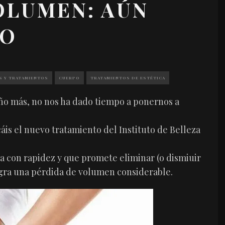
VOLUMEN: AÚN
PO
S Y TRATAMIENTOS
CUERPO
TRATAMIENTOS DE ESTÉTICA
año más, no nos ha dado tiempo a ponernos a
is el nuevo tratamiento del Instituto de Belleza
úa con rapidez y que promete eliminar (o dismiuir
 logra una pérdida de volumen considerable.