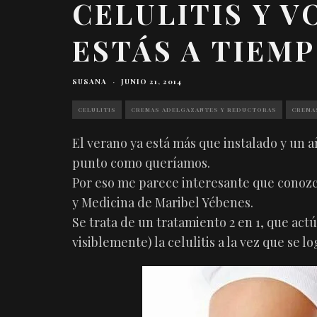
CELULITIS Y 
ESTÁS A TIEM
SUSANA
·
JUNIO 21, 2014
CELULITIS
CREMAS ADELGAZANTES Y REDUCTORAS
CREMA
El verano ya está más que instalado y un 
punto como queríamos.
Por eso me parece interesante que conozcá
y Medicina de Maribel Yébenes.
Se trata de un tratamiento 2 en 1, que act
visiblemente) la celulitis a la vez que se