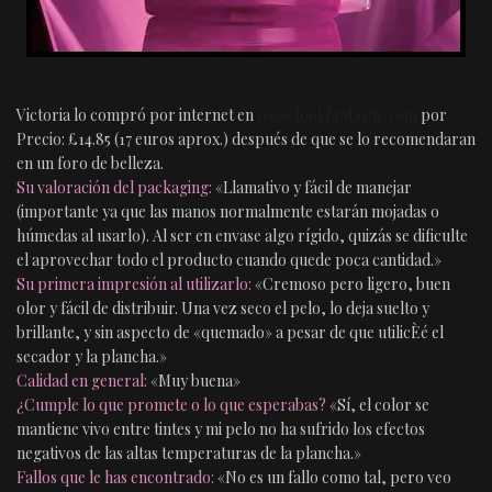
Victoria lo compró por internet en
www.lookfantastic.com
por
Precio: £14.85 (17 euros aprox.) después de que se lo recomendaran
en un foro de belleza.
Su valoración del packaging:
«Llamativo y fácil de manejar
(importante ya que las manos normalmente estarán mojadas o
húmedas al usarlo). Al ser en envase algo rígido, quizás se dificulte
el aprovechar todo el producto cuando quede poca cantidad.»
Su primera impresión al utilizarlo:
«Cremoso pero ligero, buen
olor y fácil de distribuir. Una vez seco el pelo, lo deja suelto y
brillante, y sin aspecto de «quemado» a pesar de que utilicÈé el
secador y la plancha.»
Calidad en general:
«Muy buena»
¿Cumple lo que promete o lo que esperabas?
«Sí, el color se
mantiene vivo entre tintes y mi pelo no ha sufrido los efectos
negativos de las altas temperaturas de la plancha.»
Fallos que le has encontrado:
«No es un fallo como tal, pero veo