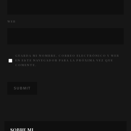
WEB
GUARDA MI NOMBRE, CORREO ELECTRÓNICO Y WEB
EN ESTE NAVEGADOR PARA LA PRÓXIMA VEZ QUE
COMENTE.
SOBRE MI