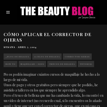
CÓMO APLICAR EL CORRECTOR DE
OJERAS
SUSANA
·
ABRIL 5, 2014
_BLOG DE BELLEZA
01 BLOG DE BELLEZA
CORRECTOR OJERAS
HOW TO
MAQUILLAJE - OJOS
TRUCOS DE BELLEZA
TUTORIAL
No os podéis imaginar cuántos cursos de maquillaje he hecho a lo
largo de mi vida.
Unos de pago y otros gratuitos pero siempre que he podido, he
asistido a talleres en los que siempre he aprendido algo.
Pero el truco de belleza que me ha cambiado la vida, lo encontré en
un vídeo de internet (no recuerdo cual, si lo encuentro os lo añado
aquí) y tiene que ver con el corrector de ojeras, que en mi caso es