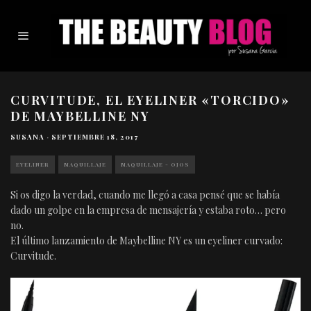
CURVITUDE, EL EYELINER «TORCIDO»
DE MAYBELLINE NY
SUSANA
·
SEPTIEMBRE 18, 2017
EYELINER
MAQUILLAJE
MAQUILLAJE - OJOS
Si os digo la verdad, cuando me llegó a casa pensé que se había
dado un golpe en la empresa de mensajería y estaba roto… pero
no.
El último lanzamiento de Maybelline NY es un eyeliner curvado:
Curvitude.