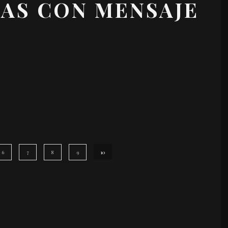
AS CON MENSAJE
6
7
8
9
10