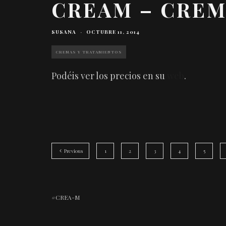
CREAM – CREM
SUSANA
·
OCTUBRE 11, 2014
CREMAS Y TRATAMIENTOS
Podéis ver los precios en su
web
.
Previous
1
2
3
4
5
CREA-M