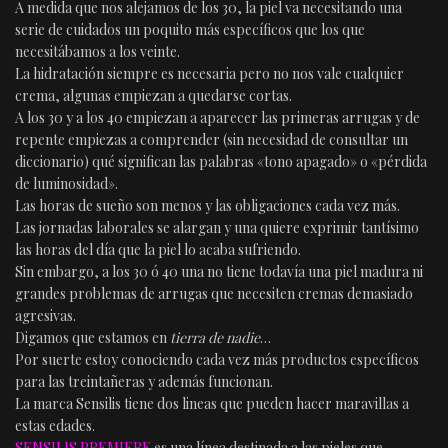
A medida que nos alejamos de los 30, la piel va necesitando una
serie de cuidados un poquito más específicos que los que
necesitábamos a los veinte.
La hidratación siempre es necesaria pero no nos vale cualquier
crema, algunas empiezan a quedarse cortas.
A los 30 y a los 40 empiezan a aparecer las primeras arrugas y de
repente empiezas a comprender (sin necesidad de consultar un
diccionario) qué significan las palabras «tono apagado» o «pérdida
de luminosidad».
Las horas de sueño son menos y las obligaciones cada vez más.
Las jornadas laborales se alargan y una quiere exprimir tantísimo
las horas del día que la piel lo acaba sufriendo.
Sin embargo, a los 30 ó 40 una no tiene todavía una piel madura ni
grandes problemas de arrugas que necesiten cremas demasiado
agresivas.
Digamos que estamos en
tierra de nadie
…
Por suerte estoy conociendo cada vez más productos específicos
para las treintañeras y además funcionan.
La marca Sensilis tiene dos lineas que pueden hacer maravillas a
estas edades.
SENSILIS PREMIERE
es una línea destinada a las pieles que