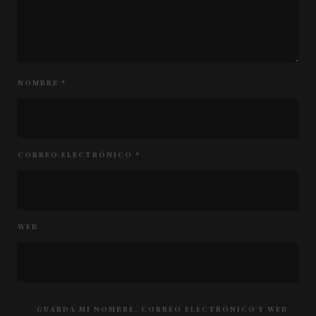
NOMBRE
*
CORREO ELECTRÓNICO
*
WEB
GUARDA MI NOMBRE, CORREO ELECTRÓNICO Y WEB