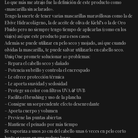
Lo que más me atrajo fue la definición de este producto como
«mascarilla sin aclarado».
Tengo la suerte de tener varias mascarillas maravillosas como la de
Elvive Hidracolágeno, la de aceite de oliva de Kiehl’s o la de Oro
Fluido pero no siempre tengo tiempo de aplicarlas (como en los
viajes) así que este producto para esos casos.
Además se puede utilizar en pelo seco y mojado, así que cuando
olvidas la mascarilla, te puede salvar utilizarlo en cabello seco.
Uniq One promete solucionar 10 problemas:
– Repara el cabello seco y dañado
– Potencia su brillo y controla el encrespado
– Le ofrece protección térmica
– Le aporta suavidad y sedosidad
– Protege su color con filtros UVA & UVB
– Facilita el brushing y uso de la plancha
– Consigue un sorprendente efecto desenredante
– Aporta cuerpo y volumen
– Previene las puntas abiertas
– Mantiene el peinado por más tiempo
Se vaporiza a unos 20 cm del cabello unas 6 veces en pelo corto
hasta 15 veces en una malena larga