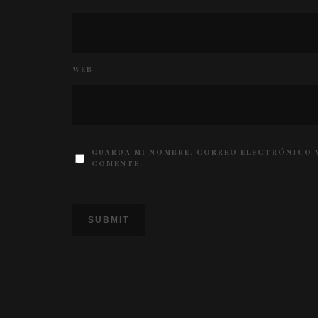
WEB
GUARDA MI NOMBRE, CORREO ELECTRÓNICO Y
COMENTE.