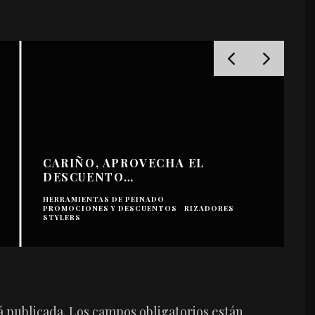
CARIÑO, APROVECHA EL
DESCUENTO…
HERRAMIENTAS DE PEINADO
PROMOCIONES Y DESCUENTOS
RIZADORES
F
STYLERS
H
á publicada.
Los campos obligatorios están