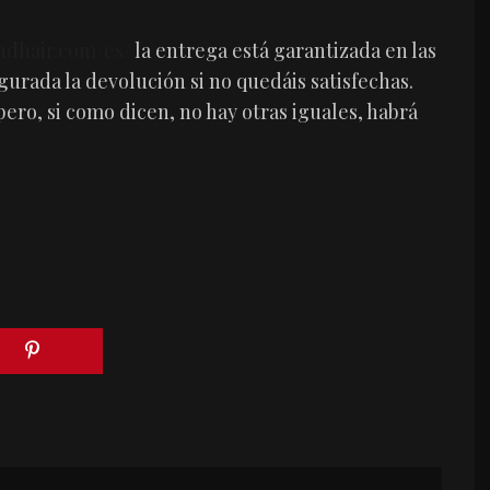
dhair.com/es/
la entrega está garantizada en las
gurada la devolución si no quedáis satisfechas.
pero, si como dicen, no hay otras iguales, habrá