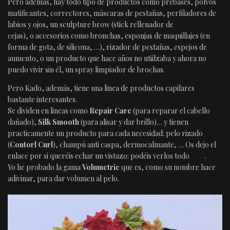
Pero además, hay todo tipo de productos como prebases, polvos
matificantes, correctores, máscaras de pestañas, perfiladores de
labios y ojos, un sculpture brow (stick rellenador de
cejas), o accesorios como bronchas, esponjas de maquillajes (en
forma de gota, de silicona, …), rizador de pestañas, espejos de
aumento, o un producto que hace años no utiilzaba y ahora no
puedo vivir sin él, un spray limpiador de brochas.
Pero Kado, además, tiene una linea de productos capilares
bastante interesantes.
Se dividen en lineas como
Repair Care
(para reparar el cabello
dañado),
Silk Smooth
(para alisar y dar brillo)… y tienen
practicamente un producto para cada necesidad: pelo rizado
(
Contorl Curl
), champú anti caspa, dermocalmante, … Os dejo el
enlace por si queréis echar un vistazo: podéis verlos todo
aquí
.
Yo he probado la gama
Volumetric
que es, como su nombre hace
adivinar, para dar volumen al pelo.