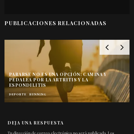
PUBLICACIONES RELACIONADAS
EL SECRETO DE LOS DEPORTISTAS
 Y
PROFESIONALES QUE TODOS PODEMOS
COPIAR
CALMAR DOLOR
DEPORTE
HEALTHY LIFE
RELAJACIÓ
RUNNING
SALUD
DEJA UNA RESPUESTA
Tu dirección de correo electrónico no será publicada.
Los