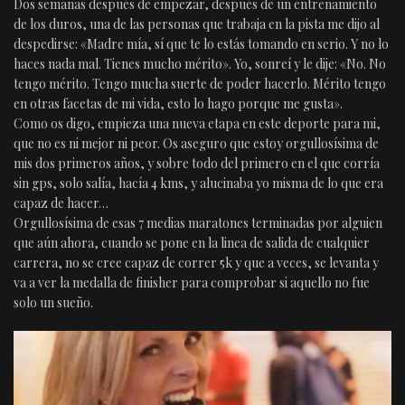
Dos semanas después de empezar, después de un entrenamiento
de los duros, una de las personas que trabaja en la pista me dijo al
despedirse: «Madre mía, sí que te lo estás tomando en serio. Y no lo
haces nada mal. Tienes mucho mérito». Yo, sonreí y le dije: «No. No
tengo mérito. Tengo mucha suerte de poder hacerlo. Mérito tengo
en otras facetas de mi vida, esto lo hago porque me gusta».
Como os digo, empieza una nueva etapa en este deporte para mi,
que no es ni mejor ni peor. Os aseguro que estoy orgullosísima de
mis dos primeros años, y sobre todo del primero en el que corría
sin gps, solo salía, hacía 4 kms, y alucinaba yo misma de lo que era
capaz de hacer…
Orgullosísima de esas 7 medias maratones terminadas por alguien
que aún ahora, cuando se pone en la linea de salida de cualquier
carrera, no se cree capaz de correr 5k y que a veces, se levanta y
va a ver la medalla de finisher para comprobar si aquello no fue
solo un sueño.