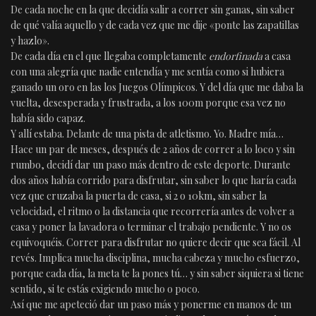
De cada noche en la que decidía salir a correr sin ganas, sin saber
de qué valía aquello y de cada vez que me dije «ponte las zapatillas
y hazlo».
De cada día en el que llegaba completamente
endorfinada
a casa
con una alegría que nadie entendía y me sentía como si hubiera
ganado un oro en las los Juegos Olímpicos. Y del día que me daba la
vuelta, desesperada y frustrada, a los 100m porque esa vez no
había sido capaz.
Y allí estaba. Delante de una pista de atletismo. Yo. Madre mía…
Hace un par de meses, después de 2 años de correr a lo loco y sin
rumbo, decidí dar un paso más dentro de este deporte. Durante
dos años había corrido para disfrutar, sin saber lo que haría cada
vez que cruzaba la puerta de casa, si 2 o 10km, sin saber la
velocidad, el ritmo o la distancia que recorrería antes de volver a
casa y poner la lavadora o terminar el trabajo pendiente. Y no os
equivoquéis. Correr para disfrutar no quiere decir que sea fácil. Al
revés. Implica mucha disciplina, mucha cabeza y mucho esfuerzo,
porque cada día, la meta te la pones tú… y sin saber siquiera si tiene
sentido, si te estás exigiendo mucho o poco.
Así que me apeteció dar un paso más y ponerme en manos de un