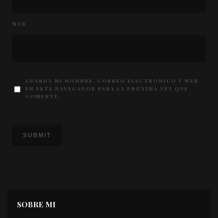
WEB
GUARDA MI NOMBRE, CORREO ELECTRÓNICO Y WEB
EN ESTE NAVEGADOR PARA LA PRÓXIMA VEZ QUE
COMENTE.
SOBRE MI