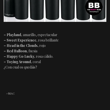
– Playland,
amarillo, espectacular
– Sweet Experience,
rosa brillante
– Head in the Clouds,
rojo
– Red Balloon,
fucsia
– Happy Go Lucky,
rosa cálido.
– Toying Around,
coral
¿Con cual os quedáis?
MAC