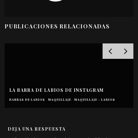
PUBLICACIONES RELACIONADAS
LA BARRA DE LABIOS ROJA QUE LLEVA
ANGELINA JOLIE EN ‘MALÉFICA: MAESTRA D
MAL’
S
BARRAS DE LABIOS
MAQUILLAJE
MAQUILLAJE - LABIOS
DEJA UNA RESPUESTA