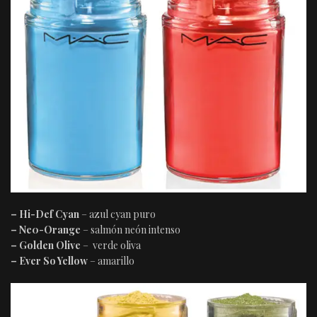
– Hi-Def Cyan
– azul cyan puro
– Ne0-Orange
– salmón neón intenso
– Golden Olive
– verde oliva
– Ever So Yellow
– amarillo