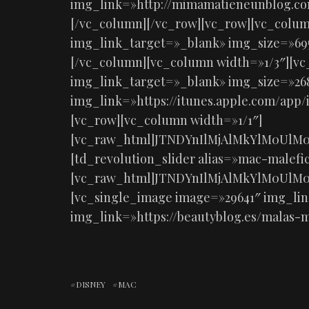
img_link=»http://mimamatieneunblog.co
[/vc_column][/vc_row][vc_row][vc_colum
img_link_target=»_blank» img_size=»695×
[/vc_column][vc_column width=»1/3″][v
img_link_target=»_blank» img_size=»26
img_link=»https://itunes.apple.com/app
[vc_row][vc_column width=»1/1″]
[vc_raw_html]JTNDYnIlMjAlMkYlM0UlM
[td_revolution_slider alias=»mac-malefic
[vc_raw_html]JTNDYnIlMjAlMkYlM0UlM
[vc_single_image image=»29641″ img_lin
img_link=»https://beautyblog.es/malas-m
DISNEY
MAC