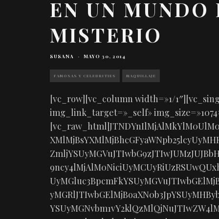
EN UN MUNDO 
MISTERIO
SUSANA
·
MAYO 30, 2014
FAMOSAS Y CELEBRITIES
MAQUILLAJE
[vc_row][vc_column width=»1/1″][vc_si
img_link_target=»_self» img_size=»1074
[vc_raw_html]JTNDYnIlMjAlMkYlM0UlM
XMlMjBsYXMlMjBhcGFyaWNpb25lcyUyMH
ZmljYSUyMGVuJTIwbG9zJTIwJUMzJUJBbH
9ncy4lMjAlM0NiciUyMCUyRiUzRSUwQUx
UyMGluc3BpcmFkYSUyMGVuJTIwbGElMj
yMGRlJTIwbGElMjBoaXN0b3JpYSUyMHB
YSUyMGNvbm1vY2klQzMlQjNuJTIwZW4lM