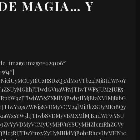
DE MAGIA… Y
ngle_image image=»29106″
×564″]
0NiciUyMCUyRiUzRSUzQ3AlM0VTb24lMjBtdWNoY
F1ZSUyMGhhJTIwdGVuaWRvJTIwTWFsJUMzJUE5
RpbW9zJTIwbWVzZXMlMjBwb3IlMjBtaXMlMjBibG
hJTIwY29sZWNjaSVDMyVCM24lMjBkZSUyME1BQy
B2aWxsYW5hJTIwbSVDMyVBMXMlMjBndWFwYSU
yb3ZvYyVDMyVCMyUyMHVuYSUyMHZlcmRhZGVy
jBlc3RlJTIwYmxvZyUyMHklMjB0b2RhcyUyMHN1c