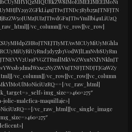
BlbCUyMHYlQzMlQURkZW8lM0ElMEElMEElM0Ni
UyMHJlY29yZGFkLi4uJTIwJTNDc3Ryb25nJTNFJTN
jBzZW50JUMzJUIzJTIwdGFuJTIwYmllbi4uLiUzQ
raw_html][/vc_column][/vc_row][vc_row]
tZSUyMHdpZHRoJTNEJTIyMTAwMCUyMiUyMGhla
CUyMiUyRiUyRnd3dy55b3V0dWJlLmNvbSUyRm
0JTNEVVV2U19FVGZTRmllMkVwZWxuNXlYNklnJT
JTIwYWxsb3dmdWxsc2NyZWVuJTNFJTNDJTJGaWZy
ml][/vc_column][/vc_row][vc_row][vc_column
AlMkYlM0UlM0NiciUzRQ==[/vc_raw_html]
k_target=»_self» img_size=»460×275″
-jolie-malefica-maquillaje»]
NiciUzRQ==[/vc_raw_html][vc_single_image
img_size=»460×275″
eficent»]