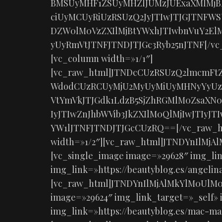
BMSUyMHF1ZSUyMHZlJUMzJUExaXMlMj
ciUyMCUyRiUzRSUzQ2JyJTIwJTJGJTNFWS
DZW0lM0VzZXIlMjBtYWxhJTIwbnVuY2ElM
yUyRmVtJTNFJTNDJTJGc3Ryb25nJTNF[/vc_
[vc_column width=»1/1″]
[vc_raw_html]JTNDcCUzRSUzQ2lmcmF
WdodCUzRCUyMjU2MyUyMiUyMHNyYyUzR
VtYmVkJTJGdk1LdzB5SjZhRGMlM0ZsaXN
IyJTIwZnJhbWVib3JkZXIlM0QlMjIwJTIy
YW1lJTNFJTNDJTJGcCUzRQ==[/vc_raw_ht
width=»1/2″][vc_raw_html]JTNDYnIlMj
[vc_single_image image=»29628″ img_lin
img_link=»https://beautyblog.es/angelina
[vc_raw_html]JTNDYnIlMjAlMkYlM0UlM0
image=»29624″ img_link_target=»_self» 
img_link=»https://beautyblog.es/mac-mal