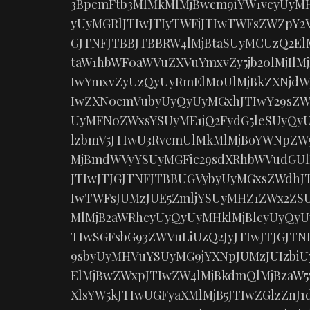
3BpcmFtb3MlMkMlMjBwcm9iYW1vcyUyMH
yUyMGRlJTIwJTIyTWFjJTIwTWFsZWZpY2V
GJTNFJTBBJTBBRW4lMjBtaSUyMCUzQ2El
taW1hbWF0aWVuZXVuYmxvZy5jb20lMjIlM
IwYmxvZyUzQyUyRmElM0UlMjBkZXNjdWJ
IwZXN0cmVubyUyQyUyMGxhJTIwY29sZWN
UyMFN0ZWxsYSUyME1jQ2FydG5leSUyQyU
lzbmV5JTIwU3RvcmUlMkMlMjBoYWNpZW
MjBmdWVyYSUyMGFic29sdXRhbWVudGUlM
JTIwJTJGJTNFJTBBUGVybyUyMGxsZWdhJT
IwTWFsJUMzJUE5ZmljYSUyMHZ1ZWx2ZSU
MlMjB2aWRhcyUyQyUyMHklMjBlcyUyQyU
TIwSGFsbG93ZWVuLiUzQ2JyJTIwJTJGJT
9sbyUyMHVuYSUyMG9jYXNpJUMzJUIzbiU
ElMjBwZWxpJTIwZW4lMjBkdmQlMjBzaW
XlsYW5kJTIwUGFyaXMlMjB5JTIwZGlzZnJ