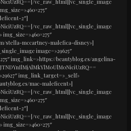
NiciUzRQ==[/vc_raw_html][vc_single_image
img_size=»460×275″
eficent-2″]
NiciUzRQ==[/vc_raw_html][vc_single_image
» img_size=»460×275″
m/stella-mccartney-malefica-disney»]
c_single_image image=»29625″
75″ img_link=»https://beautyblog.es/angelina-
tml]JTNDYnIlMjAlMkYlM0UlM0NiciUzRQ==
29627″ img_link_target=»_self»
autyblog.es/mac-maleficent»]
NiciUzRQ==[/vc_raw_html][vc_single_image
img_size=»460×275″
eficent-2″]
NiciUzRQ==[/vc_raw_html][vc_single_image
» img_size=»460×275″