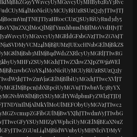
klMjBhZG9yYW1vcyUyMGxvcyUyMHByb2R1Y3Rvc
udCUyMi4lM0NiciUyMCUyRiUzRSUzQ2JyJTIwJTJ
MjBocmVmJTNEJTIyaHR0cCUzQSUyRiUyRnd3dy5
jB0YXJnZXQlM0QlMjJfYmxhbmslMjIlM0VvdHJvJT
yaW1vcyUyMGxvcyUyMGRldGFsbGVzJTIwZGVsJT
jaSVDMyVCM24lMjBjJUMzJUExcHN1bGElMjBkZS
yMG8lMjBsb3MlMjBqdWd1ZXRlcyUyMGRlJTIwRG
5kbyUyMHF1ZSUyMGxhJTIwZXhwZXJpZW5jaWEl
jBjb21wbGV0YS4lM0NiciUyMCUyRiUzRSUzQ2Jy
IwdW5hJTIwZmVjaGElMjBlbiUyMGxhJTIwcXVlJT
yMGElMjBpcnJ1bXBpciUyMGVuJTIwbnVlc3RyYX
yMGNvbW8lMjB5YSUyMGltYWdpbmFyZWlzJTJDJ
NFJTNDYnIlMjAlMkYlM0UlMEFObyUyMGVzJTIwc2
yMGZvcm1pZGFibGUlMjBwYXJhJTIwdmVyJTIwbG
5vJTIwcGFyYSUyMHZpYWphciUyMGElMjBEaXNuZ
1dGFyJTIwZGUuLi4lMjBidWVubyUyMHNlciVDMyV