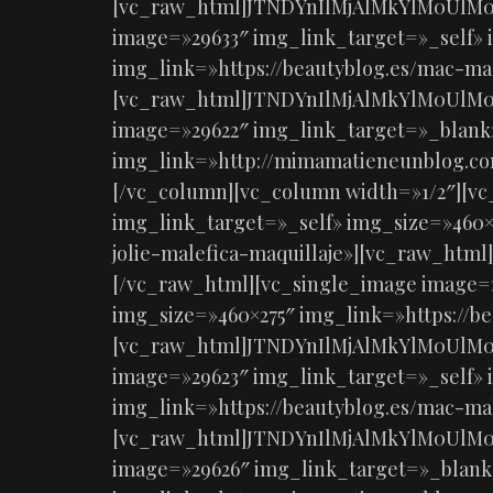
[vc_raw_html]JTNDYnIlMjAlMkYlM0UlM0
image=»29633″ img_link_target=»_self» 
img_link=»https://beautyblog.es/mac-mal
[vc_raw_html]JTNDYnIlMjAlMkYlM0UlM0
image=»29622″ img_link_target=»_blank
img_link=»http://mimamatieneunblog.co
[/vc_column][vc_column width=»1/2″][v
img_link_target=»_self» img_size=»460×2
jolie-malefica-maquillaje»][vc_raw_h
[/vc_raw_html][vc_single_image image=»
img_size=»460×275″ img_link=»https://be
[vc_raw_html]JTNDYnIlMjAlMkYlM0UlM0
image=»29623″ img_link_target=»_self» 
img_link=»https://beautyblog.es/mac-mal
[vc_raw_html]JTNDYnIlMjAlMkYlM0UlM0
image=»29626″ img_link_target=»_blank