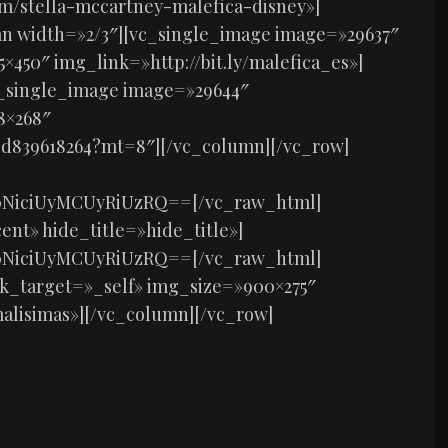
m/stella-mccartney-malefica-disney»]
n width=»2/3″][vc_single_image image=»29637″
450″ img_link=»http://bit.ly/malefica_es»]
c_single_image image=»29644″
8×268″
/id839618264?mt=8″][/vc_column][/vc_row]
0NiciUyMCUyRiUzRQ==[/vc_raw_html]
ent» hide_title=»hide_title»]
0NiciUyMCUyRiUzRQ==[/vc_raw_html]
k_target=»_self» img_size=»900×275″
alisimas»][/vc_column][/vc_row]