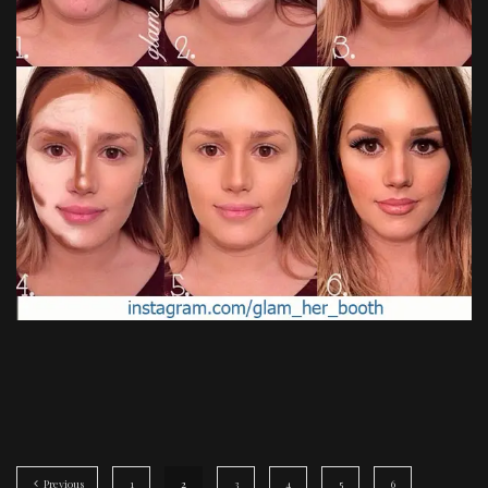
Previous
1
2
3
4
5
6