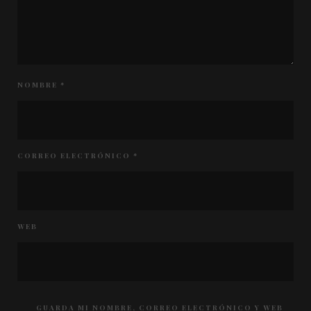
NOMBRE
*
CORREO ELECTRÓNICO
*
WEB
GUARDA MI NOMBRE, CORREO ELECTRÓNICO Y WEB