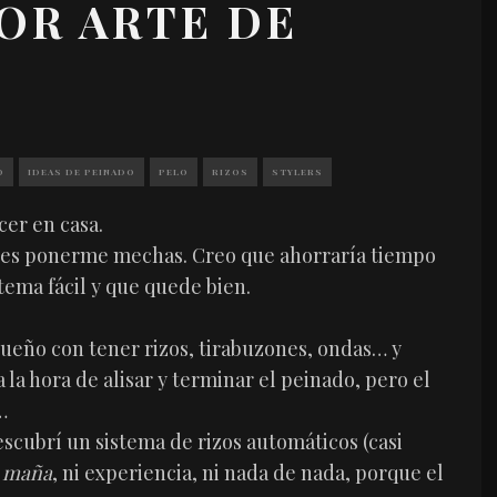
OR ARTE DE
O
IDEAS DE PEINADO
PELO
RIZOS
STYLERS
cer en casa.
o y es ponerme mechas. Creo que ahorraría tiempo
tema fácil y que quede bien.
sueño con tener rizos, tirabuzones, ondas… y
 la hora de alisar y terminar el peinado, pero el
…
scubrí un sistema de rizos automáticos (casi
r
maña
, ni experiencia, ni nada de nada, porque el