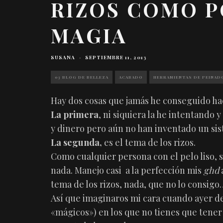
RIZOS COMO P
MAGIA
SUSANA
·
SEPTIEMBRE 11, 2013
03 BLOG DE BELLEZA
ACABADO
HERRAMIENTAS DE PEINAD
Hay dos cosas que jamás he conseguido ha
La primera
, ni siquiera la he intentand
y dinero pero aún no han inventado un sis
La segunda,
es el tema de los rizos.
Como cualquier persona con el pelo liso, 
nada. Manejo casi a la perfección mis
ghd
a
tema de los rizos, nada, que no lo consigo
Así que imaginaros mi cara cuando ayer de
«mágicos») en los que no tienes que tene