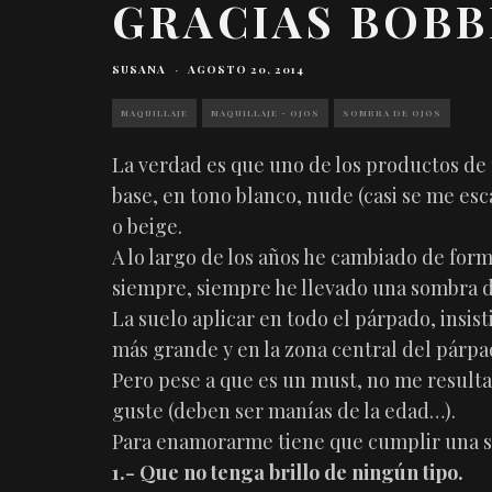
GRACIAS BOBB
SUSANA
·
AGOSTO 20, 2014
MAQUILLAJE
MAQUILLAJE - OJOS
SOMBRA DE OJOS
La verdad es que uno de los productos de 
base, en tono blanco, nude (casi se me es
o beige.
A lo largo de los años he cambiado de fo
siempre, siempre he llevado una sombra de
La suelo aplicar en todo el párpado, insist
más grande y en la zona central del párp
Pero pese a que es un must, no me resulta
guste (deben ser manías de la edad…).
Para enamorarme tiene que cumplir una se
1.- Que no tenga brillo de ningún tipo.