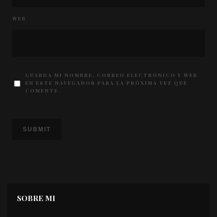
WEB
GUARDA MI NOMBRE, CORREO ELECTRÓNICO Y WEB
EN ESTE NAVEGADOR PARA LA PRÓXIMA VEZ QUE
COMENTE.
SOBRE MI