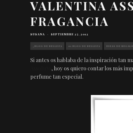
VALENTINA AS
FRAGANCIA
SUSANA
·
SEPTIEMBRE 27, 2012
_BLOG DE BELLEZA
01 BLOG DE BELLEZA
IDEAS DE REGAL
Si antes os hablaba de la inspiración tan 
Assoluto
, hoy os quiero contar los más im
perfume tan especial.