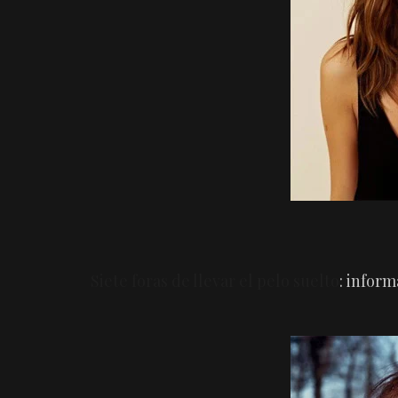
Siete foras de llevar el pelo suelto
: infor