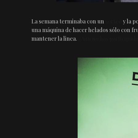
La semana terminaba con un
sorteo
y la p
una máquina de hacer helados sólo con fru
mantener la linea.
¿Aún no has participad