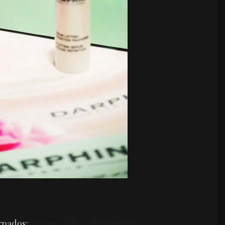
rpados:
Serum Lifting de Darphin