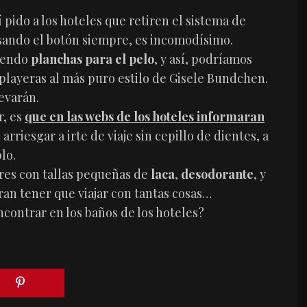
pido a los hoteles que retiren el sistema de
lsando el botón siempre, es incomodísimo.
iendo
planchas para el pelo
, y así, podríamos
 playeras al más puro estilo de Gisele Bundchen.
levarán.
r, es
que en las webs de los hoteles informaran
arriesgar a irte de viaje sin cepillo de dientes, a
lo.
res con tallas pequeñas de
laca
,
desodorante
, y
aran tener que viajar con tantas cosas…
contrar en los baños de los hoteles?