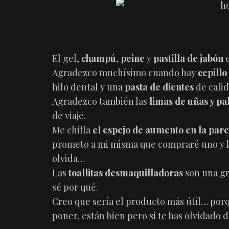
El gel,
champú
,
peine
y
pastilla de jabón
e
Agradezco muchísimo cuando hay
cepillo
hilo dental y una
pasta de dientes
de calid
Agradezco también las
limas de uñas y pa
de viaje.
Me chifla
el espejo de aumento en la par
prometo a mi misma que compraré uno y 
olvida…
Las
toallitas desmaquilladoras
son una gr
sé por qué.
Creo que sería el producto más útil… por
poner, están bien pero si te has olvidado 