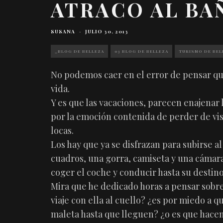
ATRACO AL BA
SUSANA
·
JULIO 30, 2013
_BLOG DE BELLEZA
03 BLOG DE BELLEZA
TURISMO DE BEL
No podemos caer en el error de pensar que e
vida.
Y es que las vacaciones, parecen enajena
por la emoción contenida de perder de vis
locas.
Los hay que ya se disfrazan para subirse
cuadros, una gorra, camiseta y una cámara 
coger el coche y conducir hasta su destino
Mira que he dedicado horas a pensar sobr
viaje con ella al cuello? ¿es por miedo a 
maleta hasta que lleguen? ¿o es que hacen