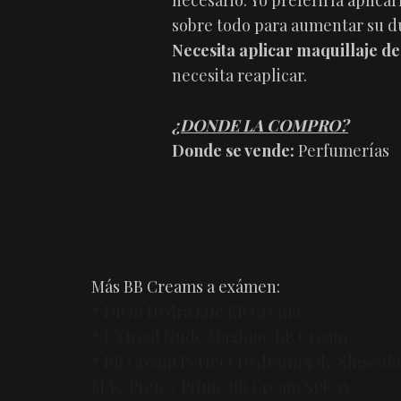
necesario. Yo preferiría aplicar
sobre todo para aumentar su d
Necesita aplicar maquillaje d
necesita reaplicar.
¿DONDE LA COMPRO?
Donde se vende:
Perfumerías
Más BB Creams a exámen:
* DIOR Hydra Life BB Creme
* L´Oreal Nude Magique BB Cream
* BB Cream Perfect Hydrating de Shiseido
MAC Prep + Prime BB Cream SPF 35