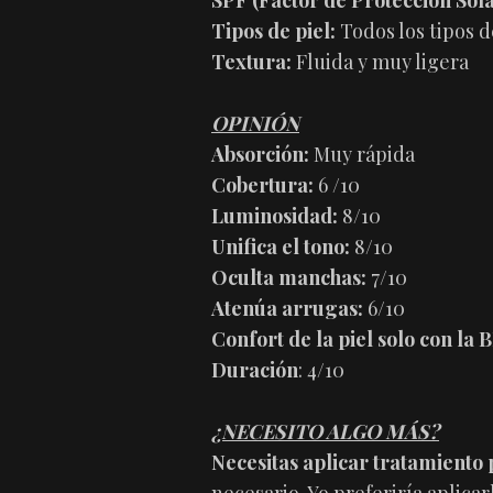
SPF (Factor de Protección Sola
Tipos de piel:
Todos los tipos d
Textura:
Fluida y muy ligera
OPINIÓN
Absorción:
Muy rápida
Cobertura:
6 /10
Luminosidad:
8/10
Unifica el tono:
8/10
Oculta manchas:
7/10
Atenúa arrugas:
6/10
Confort de la piel solo con la
Duración
: 4/10
¿NECESITO ALGO MÁS?
Necesitas aplicar tratamiento 