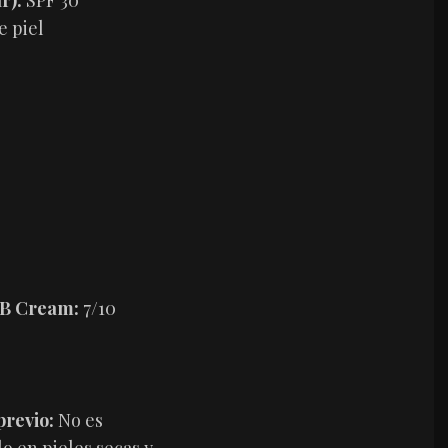
r):
SPF 30
e piel
 BB Cream:
7/10
previo:
No es