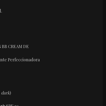
l.
 BB CREAM DE
nte Perfeccionadora
y
dark
)