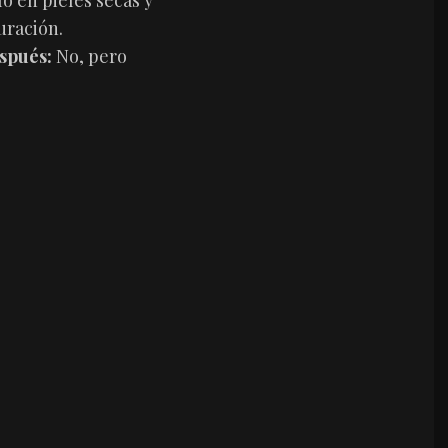
lo en pieles secas y
uración.
espués:
No, pero