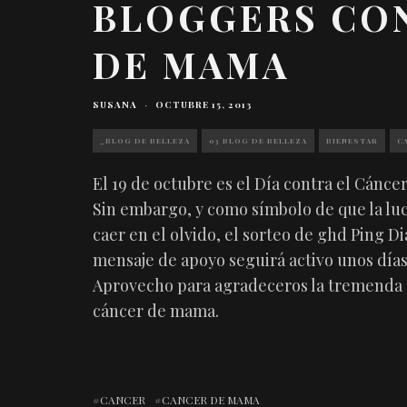
BLOGGERS CO
DE MAMA
SUSANA
·
OCTUBRE 15, 2013
_BLOG DE BELLEZA
03 BLOG DE BELLEZA
BIENESTAR
C
El 19 de octubre es el Día contra el Cánc
Sin embargo, y como símbolo de que la lu
caer en el olvido, el sorteo de ghd Ping 
mensaje de apoyo seguirá activo unos días
Aprovecho para agradeceros la tremenda a
cáncer de mama.
CANCER
CANCER DE MAMA