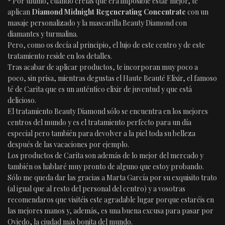
* Por último, cuando creías que era imposible estar mejor, te
aplican
Diamond Midnight Regenerating Concentrate
con un
masaje personalizado y la mascarilla Beauty Diamond con
diamantes y turmalina.
Pero, como os decía al principio, el lujo de este centro y de este
tratamiento reside en los detalles.
Tras acabar de aplicar productos, te incorporan muy poco a
poco, sin prisa, mientras degustas el Haute Beauté Elixir, el famoso
té de Carita que es un auténtico elixir de juventud y que está
delicioso.
El tratamiento Beauty Diamond sólo se encuentra en los mejores
centros del mundo y es el tratamiento perfecto para un día
especial pero también para devolver a la piel toda su belleza
después de las vacaciones por ejemplo.
Los productos de Carita son además de lo mejor del mercado y
también os hablaré muy pronto de alguno que estoy probando.
Sólo me queda dar las gracias a Marta García por su exquisito trato
(al igual que al resto del personal del centro) y a vosotras
recomendaros que visitéis este agradable lugar porque estaréis en
las mejores manos y, además, es una buena excusa para pasar por
Oviedo, la ciudad más bonita del mundo.