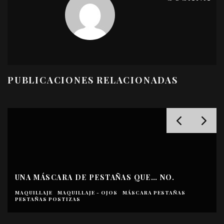
PUBLICACIONES RELACIONADAS
UNA BASE DE MAQUILLAJE BUENA, BO
 NO.
BARATA
PESTAÑAS
BASE
MAQUILLAJE
MAQUILLAJE - ROSTRO