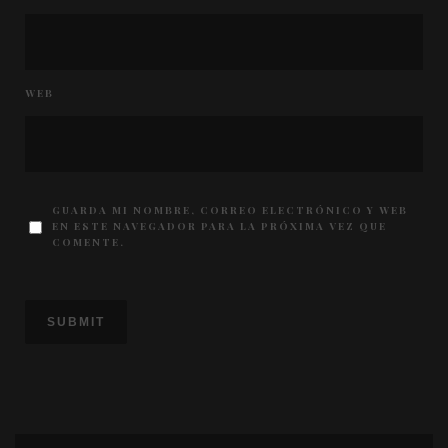
WEB
GUARDA MI NOMBRE, CORREO ELECTRÓNICO Y WEB
EN ESTE NAVEGADOR PARA LA PRÓXIMA VEZ QUE
COMENTE.