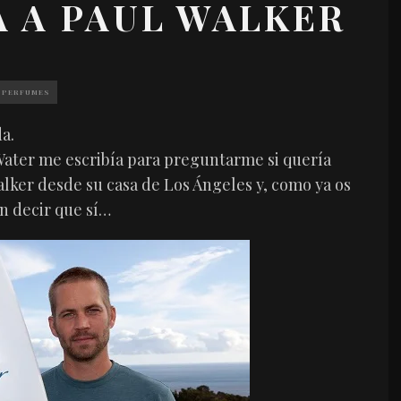
A A PAUL WALKER
PERFUMES
a.
Water me escribía para preguntarme si quería
lker desde su casa de Los Ángeles y, como ya os
n decir que sí…