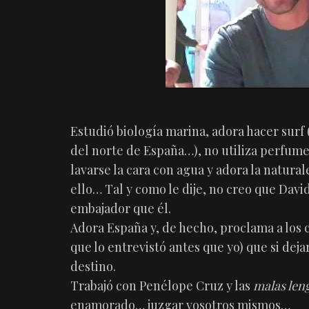
Estudió biología marina, adora hacer surf (
del norte de España…), no utiliza perfume
lavarse la cara con agua y adora la natural
ello… Tal y como le dije, no creo que Dav
embajador que él.
Adora España y, de hecho, proclama a los cu
que lo entrevistó antes que yo) que si dej
destino.
Trabajó con Penélope Cruz y las
malas len
enamorado… juzgar vosotros mismos…