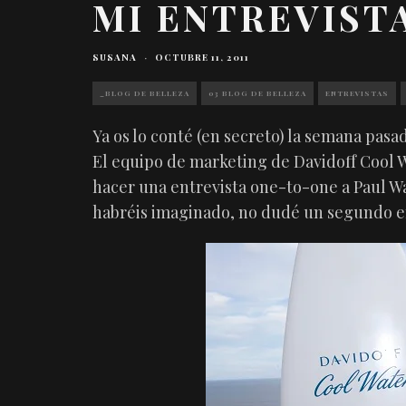
MI ENTREVIST
SUSANA
·
OCTUBRE 11, 2011
_BLOG DE BELLEZA
03 BLOG DE BELLEZA
ENTREVISTAS
Ya os lo conté (en secreto) la semana pasad
El equipo de marketing de Davidoff Cool 
hacer una entrevista one-to-one a Paul Wa
habréis imaginado, no dudé un segundo e