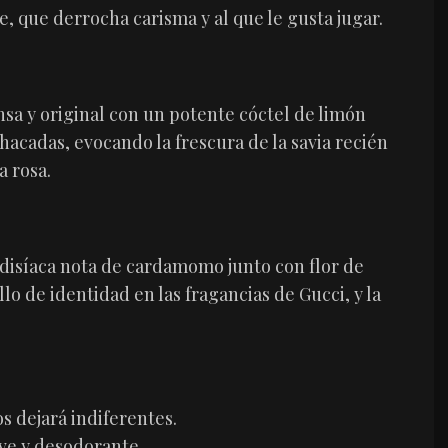
, que derrocha carisma y al que le gusta jugar.
nsa y original con un potente cóctel de limón
hacadas, evocando la frescura de la savia recién
a rosa.
rodisíaca nota de cardamomo junto con flor de
lo de identidad en las fragancias de Gucci, y la
os dejará indiferentes.
ve y desodorante.