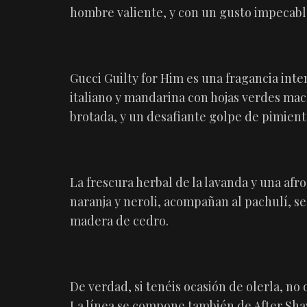
hombre valiente, y con un gusto impecable
Gucci Guilty for Him es una fragancia inte
italiano y mandarina con hojas verdes mac
brotada, y un desafiante golpe de pimient
La frescura herbal de la lavanda y una af
naranja y neroli, acompañan al pachulí, sel
madera de cedro.
De verdad, si tenéis ocasión de olerla, no 
La línea se compone también de After Sha