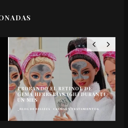
IONADAS
PROBANDO EL RETINOL DE
GEMA HERRERÍAS (GH) DURANTE
UN MES
_BLOG DE BELLEZA
CREMAS Y TRATAMIENTOS
_