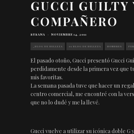
GUCCI GUILTY 
COMPAÑERO
SUSANA
·
NOVIEMBRE 14, 2011
_BLOG DE BELLEZA
01 BLOG DE BELLEZA
HOMBRES
PE
El pasado otoño, Gucci presentó Gucci Gui
perdidamente desde la primera vez que tuv
mis favoritas.
La semana pasada tuve que hacer un regalo
centro comercial, me encontré con la ver
que no lo dudé y me la llevé.
Gucci vuelve a utilizar su icónica doble G