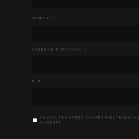
NOMBRE
*
CORREO ELECTRÓNICO
*
WEB
GUARDA MI NOMBRE, CORREO ELECTRÓNICO Y
COMENTE.