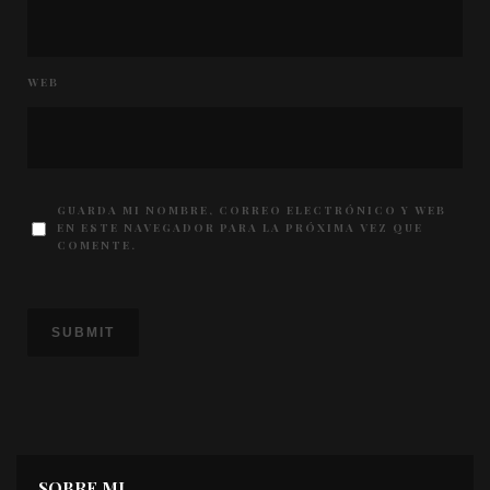
WEB
GUARDA MI NOMBRE, CORREO ELECTRÓNICO Y WEB
EN ESTE NAVEGADOR PARA LA PRÓXIMA VEZ QUE
COMENTE.
SOBRE MI