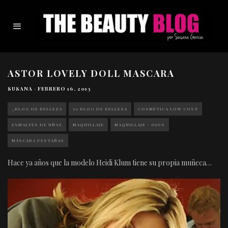
ASTOR LOVELY DOLL MASCARA
SUSANA
·
FEBRERO 16, 2013
_BLOG DE BELLEZA
01 BLOG DE BELLEZA
COSMÉTICA LOW COST
ESMALTES DE UÑAS
MAQUILLAJE
MAQUILLAJE - OJOS
MÁSCARA PESTAÑAS
Hace ya años que la modelo Heidi Klum tiene su propia muñeca…