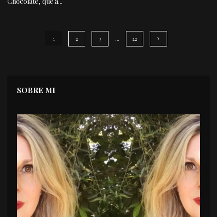
Chocolate, que a
...
1
2
3
…
22
SOBRE MI