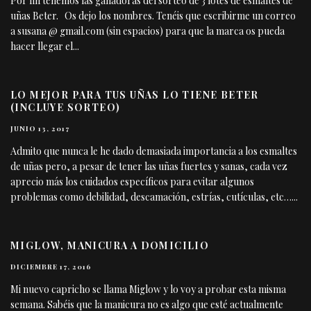
Por fin tenemos las ganadoras del sorteo de 3 lotes de esmaltes de
uñas Beter. Os dejo los nombres. Tenéis que escribirme un correo
a susana @ gmail.com (sin espacios) para que la marca os pueda
hacer llegar el
...
LO MEJOR PARA TUS UÑAS LO TIENE BETER
(INCLUYE SORTEO)
JUNIO 13, 2017
Admito que nunca le he dado demasiada importancia a los esmaltes
de uñas pero, a pesar de tener las uñas fuertes y sanas, cada vez
aprecio más los cuidados específicos para evitar algunos
problemas como debilidad, descamación, estrías, cutículas, etc…
...
MIGLOW, MANICURA A DOMICILIO
DICIEMBRE 17, 2016
Mi nuevo capricho se llama Miglow y lo voy a probar esta misma
semana. Sabéis que la manicura no es algo que esté actualmente